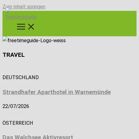
Zum Inhalt springen
TRAVEL
DEUTSCHLAND
Strandhafer Aparthotel in Warnemünde
22/07/2026
ÖSTERREICH
Das Walchsee Aktivresort