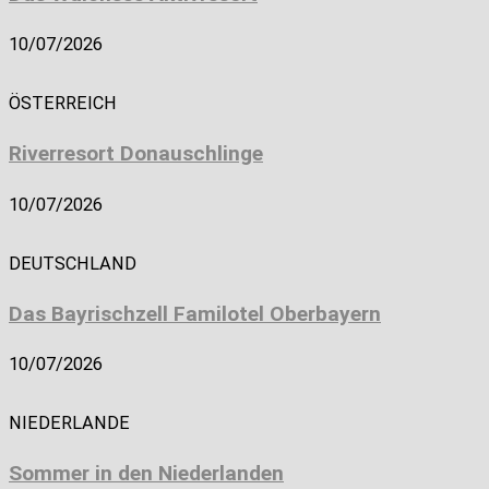
10/07/2026
ÖSTERREICH
Riverresort Donauschlinge
10/07/2026
DEUTSCHLAND
Das Bayrischzell Familotel Oberbayern
10/07/2026
NIEDERLANDE
Sommer in den Niederlanden