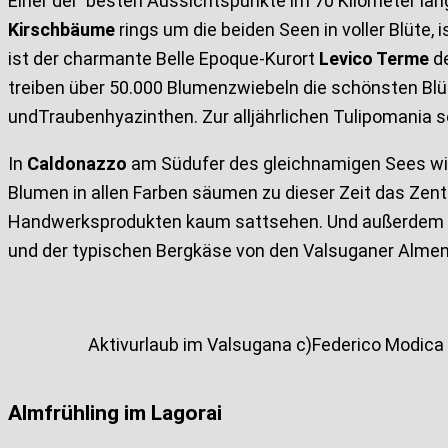
Einer der besten Aussichtspunkte im 70 Kilometer la
Kirschbäume
rings um die beiden Seen in voller Blüte
ist der charmante Belle Epoque-Kurort
Levico Terme
de
treiben über 50.000 Blumenzwiebeln die schönsten Bl
undTraubenhyazinthen. Zur alljährlichen Tulipomania
In
Caldonazzo
am Südufer des gleichnamigen Sees wird
Blumen in allen Farben säumen zu dieser Zeit das Zent
Handwerksprodukten kaum sattsehen. Und außerdem ko
und der typischen Bergkäse von den Valsuganer Almen.
Aktivurlaub im Valsugana c)Federico Modica
Almfrühling im Lagorai