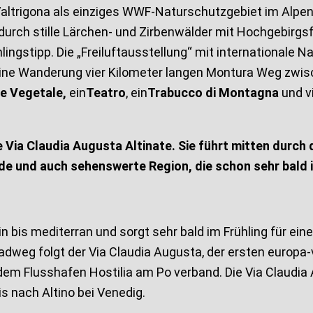
 Valtrigona als einziges WWF-Naturschutzgebiet im Alpen
durch stille Lärchen- und Zirbenwälder mit Hochgebirgsfl
ühlingstipp. Die „Freiluftausstellung“ mit international
t eine Wanderung vier Kilometer langen Montura Weg zwis
e Vegetale,
ein
Teatro
, ein
Trabucco di Montagna
und v
Via Claudia Augusta Altinate. Sie führt mitten durch 
 und auch sehenswerte Region, die schon sehr bald im 
n bis mediterran und sorgt sehr bald im Frühling für ei
adweg folgt der Via Claudia Augusta, der ersten europa-
m Flusshafen Hostilia am Po verband. Die Via Claudia Au
s nach Altino bei Venedig.