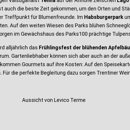
ngen Valsuganaist
Tenna
auf der Anhöhe zwischen
Lago 
, ist auch die beste Zeit gekommen, um den Orten und St
r Treffpunkt für Blumenfreunde. Im
Habsburgerpark
um
üten. Auf den weiten Wiesen des Parks blühen Schneegl
 sorgen im Gewächshaus des Parks100 prächtige Tulpens
 alljährlich das
Frühlingsfest
der blühenden Apfelbä
rum. Gartenliebhaber können sich aber auch an der außer
mmen Gourmets auf ihre Kosten: Auf den Speisekarten
 Für die perfekte Begleitung dazu sorgen Trentiner We
Aussicht von Levico Terme