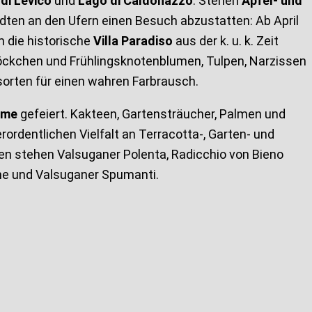
di Levico
und
Lago di Caldonazzo
. Stehen
Apfel- und
ädten an den Ufern einen Besuch abzustatten: Ab April
 die historische
Villa Paradiso
aus der k. u. k. Zeit
öckchen und Frühlingsknotenblumen, Tulpen, Narzissen
orten für einen wahren Farbrausch.
ume
gefeiert. Kakteen, Gartensträucher, Palmen und
ordentlichen Vielfalt an Terracotta-, Garten- und
 stehen Valsuganer Polenta, Radicchio von Bieno
ine und Valsuganer Spumanti.