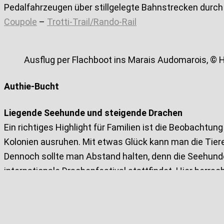
Pedalfahrzeugen über stillgelegte Bahnstrecken durch
Coupole
–
Trotti-Trail/Rando-Rail
Ausflug per Flachboot ins Marais Audomarois, © 
Authie-Bucht
Liegende Seehunde und steigende Drachen
Ein richtiges Highlight für Familien ist die Beobachtu
Kolonien ausruhen. Mit etwas Glück kann man die Tier
Dennoch sollte man Abstand halten, denn die Seehunde s
internationale Drachenfestival stattfindet. Hier herr
Formen und Farben bei einem Strandspaziergang besta
die Drachen an der ganzen Opalküste steigen lassen, w
Bucht von Authie