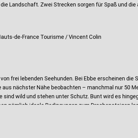
 die Landschaft. Zwei Strecken sorgen für Spaß und die
Hauts-de-France Tourisme / Vincent Colin
ng von frei lebenden Seehunden. Bei Ebbe erscheinen die
e aus nächster Nähe beobachten – manchmal nur 50 Mete
ind wild und stehen unter Schutz. Bunt wird es hingegen
schen nämlich ideale Bedingungen zum Drachensteigen la
unen oder man versucht es einfach selbst. In Berck-s
as den Spaziergang für Kinder garantiert spannender ge