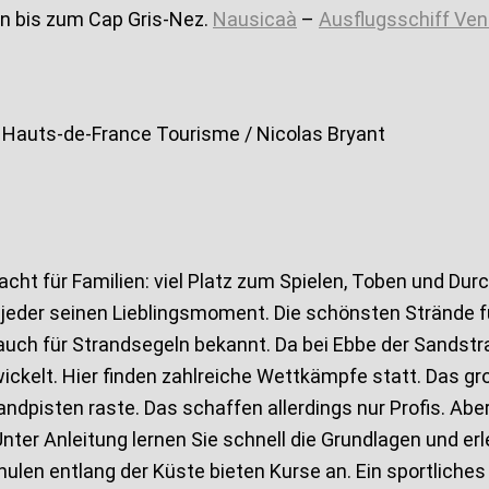
en bis zum Cap Gris-Nez.
Nausicaà
–
Ausflugsschiff Ven
© Hauts-de-France Tourisme / Nicolas Bryant
acht für Familien: viel Platz zum Spielen, Toben und 
 jeder seinen Lieblingsmoment. Die schönsten Strände fü
t auch für Strandsegeln bekannt. Da bei Ebbe der Sandstr
ickelt. Hier finden zahlreiche Wettkämpfe statt. Das gro
dpisten raste. Das schaffen allerdings nur Profis. Aber
nter Anleitung lernen Sie schnell die Grundlagen und e
len entlang der Küste bieten Kurse an. Ein sportliches E