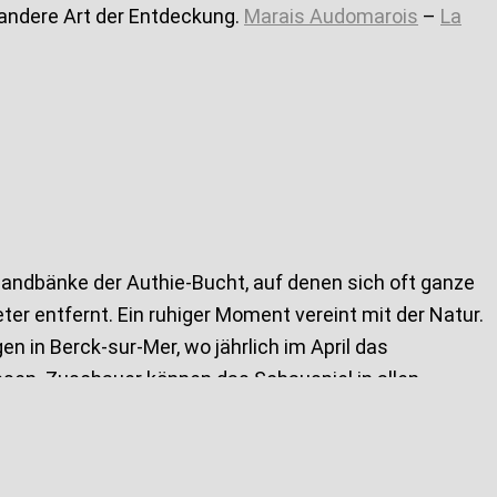
 andere Art der Entdeckung.
Marais Audomarois
–
La
 Sandbänke der Authie-Bucht, auf denen sich oft ganze
r entfernt. Ein ruhiger Moment vereint mit der Natur.
 in Berck-sur-Mer, wo jährlich im April das
ssen. Zuschauer können das Schauspiel in allen
ur-Mer werden sogar Kurse angeboten, aber man kann
staltet.