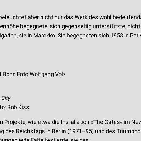
 beleuchtet aber nicht nur das Werk des wohl bedeutends
enhöhe begegnete, sich gegenseitig unterstützte, nich
lgarien, sie in Marokko. Sie begegneten sich 1958 in Par
t Bonn Foto Wolfgang Volz
 City
o: Bob Kiss
Projekte, wie etwa die Installation »The Gates« im New
ng des Reichstags in Berlin (1971–95) und des Triumphbog
nungen jede Falte festlegte, sie das