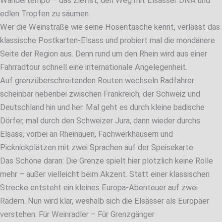
Wandertempo – das Ziel ist, den Weg mit Elsässer DNA und
edlen Tropfen zu säumen.
Wer die Weinstraße wie seine Hosentasche kennt, verlässt das
klassische Postkarten-Elsass und probiert mal die mondänere
Seite der Region aus. Denn rund um den Rhein wird aus einer
Fahrradtour schnell eine internationale Angelegenheit.
Auf grenzüberschreitenden Routen wechseln Radfahrer
scheinbar nebenbei zwischen Frankreich, der Schweiz und
Deutschland hin und her. Mal geht es durch kleine badische
Dörfer, mal durch den Schweizer Jura, dann wieder durchs
Elsass, vorbei an Rheinauen, Fachwerkhäusern und
Picknickplätzen mit zwei Sprachen auf der Speisekarte.
Das Schöne daran: Die Grenze spielt hier plötzlich keine Rolle
mehr – außer vielleicht beim Akzent. Statt einer klassischen
Strecke entsteht ein kleines Europa-Abenteuer auf zwei
Rädern. Nun wird klar, weshalb sich die Elsässer als Europäer
verstehen.
Für Weinradler
–
Für Grenzgänger