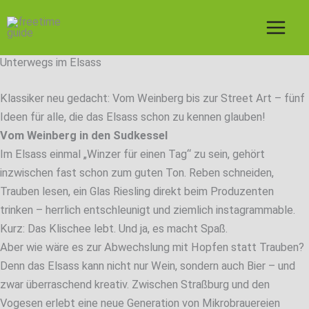
Zum
Inhalt
springen
Unterwegs im Elsass
Klassiker neu gedacht: Vom Weinberg bis zur Street Art – fünf
Ideen für alle, die das Elsass schon zu kennen glauben!
Vom Weinberg in den Sudkessel
Im Elsass einmal „Winzer für einen Tag“ zu sein, gehört
inzwischen fast schon zum guten Ton. Reben schneiden,
Trauben lesen, ein Glas Riesling direkt beim Produzenten
trinken – herrlich entschleunigt und ziemlich instagrammable.
Kurz: Das Klischee lebt. Und ja, es macht Spaß.
Aber wie wäre es zur Abwechslung mit Hopfen statt Trauben?
Denn das Elsass kann nicht nur Wein, sondern auch Bier – und
zwar überraschend kreativ. Zwischen Straßburg und den
Vogesen erlebt eine neue Generation von Mikrobrauereien