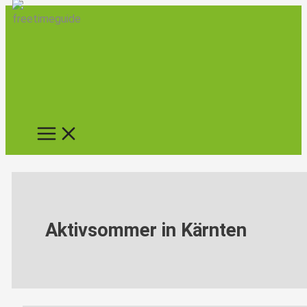
Zum
Aktivsommer
Inhalt
im
springen
Hotel
GUT
Trattlerhof
&
Chalets
Aktivsommer in Kärnten