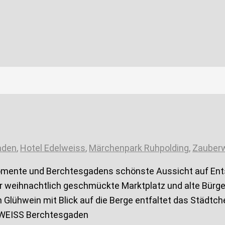
aden
,
Hotel Edelweiss
,
Märchenpark Ruhpolding
,
Zauberw
omente und Berchtesgadens schönste Aussicht auf En
der weihnachtlich geschmückte Marktplatz und alte Bü
m Glühwein mit Blick auf die Berge entfaltet das Städt
ELWEISS Berchtesgaden