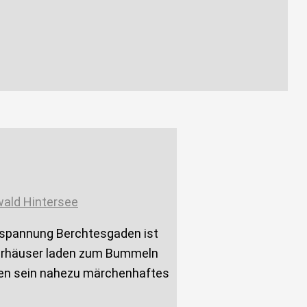
ald Hintersee
tspannung Berchtesgaden ist
rgerhäuser laden zum Bummeln
chen sein nahezu märchenhaftes