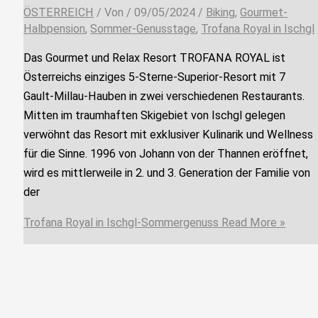
ÖSTERREICH
/ Von
/
09/05/2024
/
Biking
,
Gourmet-
Halbpension
,
Sommer-Genusstage
,
Trofana Royal in Ischgl
Das Gourmet und Relax Resort TROFANA ROYAL ist
Österreichs einziges 5-Sterne-Superior-Resort mit 7
Gault-Millau-Hauben in zwei verschiedenen Restaurants.
Mitten im traumhaften Skigebiet von Ischgl gelegen
verwöhnt das Resort mit exklusiver Kulinarik und Wellness
für die Sinne. 1996 von Johann von der Thannen eröffnet,
wird es mittlerweile in 2. und 3. Generation der Familie von
der
Trofana Royal in Ischgl-Sommergenuss
Read More »