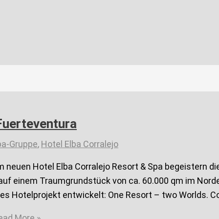
 Fuerteventura
ba-Gruppe
,
Hotel Elba Corralejo
neuen Hotel Elba Corralejo Resort & Spa begeistern di
 auf einem Traumgrundstück von ca. 60.000 qm im Norde
ges Hotelprojekt entwickelt: One Resort – two Worlds. Co
ad More »