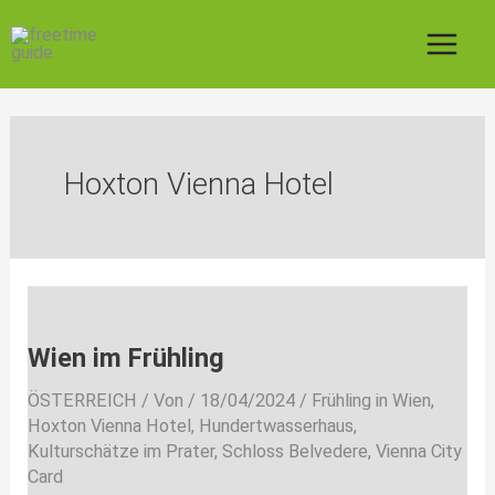
Zum
Inhalt
springen
Hoxton Vienna Hotel
Wien
im
Wien im Frühling
Frühling
ÖSTERREICH
/ Von
/
18/04/2024
/
Frühling in Wien
,
Hoxton Vienna Hotel
,
Hundertwasserhaus
,
Kulturschätze im Prater
,
Schloss Belvedere
,
Vienna City
Card