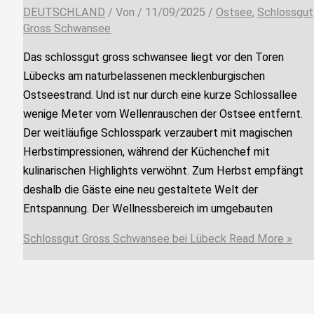
DEUTSCHLAND
/ Von
/
11/09/2025
/
Ostsee
,
Schlossgut
Gross Schwansee
Das schlossgut gross schwansee liegt vor den Toren
Lübecks am naturbelassenen mecklenburgischen
Ostseestrand. Und ist nur durch eine kurze Schlossallee
wenige Meter vom Wellenrauschen der Ostsee entfernt.
Der weitläufige Schlosspark verzaubert mit magischen
Herbstimpressionen, während der Küchenchef mit
kulinarischen Highlights verwöhnt. Zum Herbst empfängt
deshalb die Gäste eine neu gestaltete Welt der
Entspannung. Der Wellnessbereich im umgebauten
Schlossgut Gross Schwansee bei Lübeck
Read More »