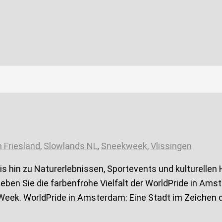
 Friesland
,
Slowlands NL
,
Sneekweek
,
Vlissingen
bis hin zu Naturerlebnissen, Sportevents und kulturell
rleben Sie die farbenfrohe Vielfalt der WorldPride in Am
Week. WorldPride in Amsterdam: Eine Stadt im Zeichen der