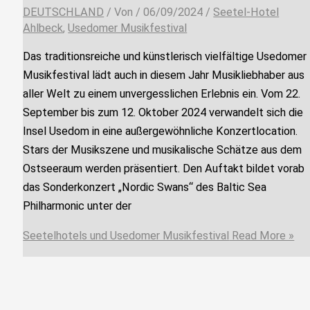
DEUTSCHLAND
/ Von
/
06/09/2024
/
Seetel-Hotel
Ahlbeck
,
Usedomer Musikfestival
Das traditionsreiche und künstlerisch vielfältige Usedomer
Musikfestival lädt auch in diesem Jahr Musikliebhaber aus
aller Welt zu einem unvergesslichen Erlebnis ein. Vom 22.
September bis zum 12. Oktober 2024 verwandelt sich die
Insel Usedom in eine außergewöhnliche Konzertlocation.
Stars der Musikszene und musikalische Schätze aus dem
Ostseeraum werden präsentiert. Den Auftakt bildet vorab
das Sonderkonzert „Nordic Swans“ des Baltic Sea
Philharmonic unter der
Seetelhotels und Usedomer Musikfestival
Read More »