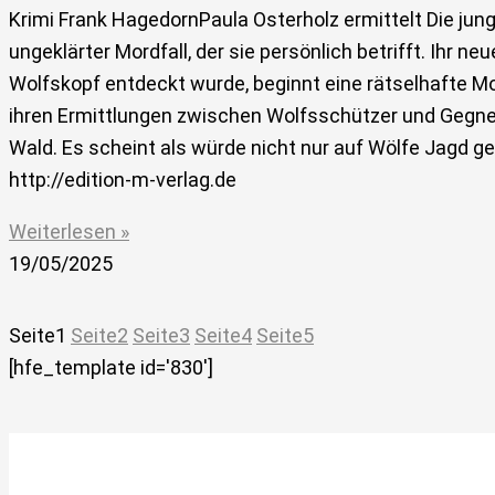
Krimi Frank HagedornPaula Osterholz ermittelt Die jun
ungeklärter Mordfall, der sie persönlich betrifft. Ihr 
Wolfskopf entdeckt wurde, beginnt eine rätselhafte Mo
ihren Ermittlungen zwischen Wolfsschützer und Gegner 
Wald. Es scheint als würde nicht nur auf Wölfe Jagd
http://edition-m-verlag.de
Weiterlesen »
19/05/2025
Seite
1
Seite
2
Seite
3
Seite
4
Seite
5
[hfe_template id='830']